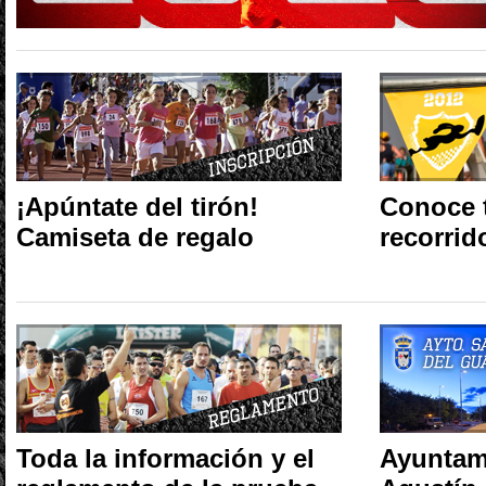
¡Apúntate del tirón!
Conoce 
Camiseta de regalo
recorrid
Toda la información y el
Ayuntam